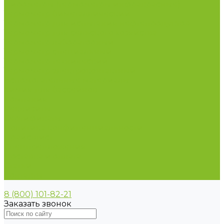
Пирометры (термометры инфракрасные)
Термометр биметаллический
Термометр для испытания нефтепродуктов
Термометр для сельского хозяйства
Термометр лабораторный
Термометр специальный
Термометр технический
Термометр электроконтактный
Вспомогательные материалы
Химия для бассейнов
Компания
Реквизиты
Сертификаты
Политика конфиденциальности
Прайс-лист
Спецпредложения
Доставка и оплата
Статьи
Контакты
8 (800) 101-82-21
Заказать звонок