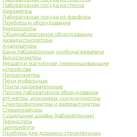
Лабораторная посуда из стекла
Ареометры
Лабораторная посуда из фарфора
Приборы и оборудование
Микроскопы
Общелабораторное оборудование
Аквадистилляторы
Анализаторы
Бани лабораторные, колбонагреватели
Вискозиметры
Мешалки магнитные, перемешивающие
устройства
Нитратометры
Печи муфельные
Плиты нагревательные
Прочее лабораторное оборудование
рН-метры, иономеры, кондуктометры
Спектрофотометры и рефрактометры
Стерилизаторы
Сушильные шкафы (лабораторные)
Термостаты
Центрифуги
Приборы для дорожно-строительных