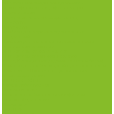
рН-метры, иономеры, кондуктометры
Спектрофотометры и рефрактометры
Стерилизаторы
Сушильные шкафы (лабораторные)
Термостаты
Центрифуги
Приборы для дорожно-строительных
лабораторий
Приборы для молочной промышленности
Анализаторы влажности
Анализаторы качества молока
Анализаторы соматических клеток
Метод Кьельдаля (определение азота и белка)
Приборы для хлебопекарной промышленности
Приборы ПЧП и комплектующие к ним
Весы лабораторные
Пищевые добавки
Мебель лабораторная
Вытяжные шкафы
Мебель для кабинетов химии/физики
Мойки лабораторные
Раздевалки
Стеллажи