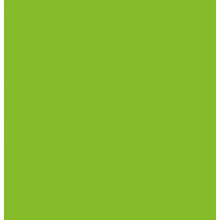
инфекциями
Оборудование для дезинфекции
Дозаторы (диспенсеры) контактные и
бесконтактные
Маски и средства индивидуальной защиты
Термометры бесконтактные инфракрасные
Посуда лабораторная
Лабораторная посуда из пластика
Лабораторная посуда из стекла
Ареометры
Лабораторная посуда из фарфора
Приборы и оборудование
Микроскопы
Общелабораторное оборудование
Аквадистилляторы
Анализаторы
Бани лабораторные, колбонагреватели
Вискозиметры
Мешалки магнитные, перемешивающие
устройства
Нитратометры
Печи муфельные
Плиты нагревательные
Прочее лабораторное оборудование