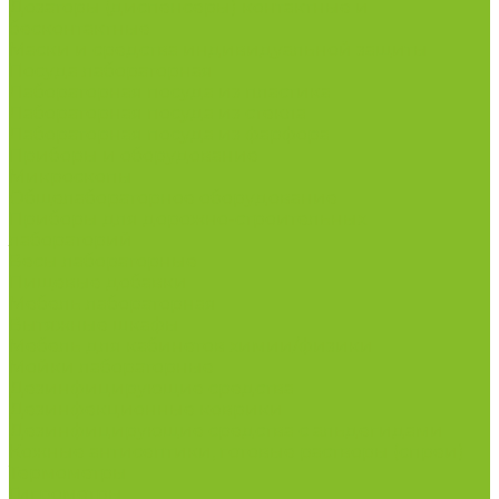
Дозаторы (диспенсеры) контактные и
бесконтактные
Маски и средства индивидуальной защиты
Посуда лабораторная
Лабораторная посуда из пластика
Лабораторная посуда из стекла
Лабораторная посуда из фарфора
Приборы и оборудование
Микроскопы
Общелабораторное оборудование
Приборы для дорожно-строительных
лабораторий
Весы лабораторные
Пищевые добавки
Мебель лабораторная
Вытяжные шкафы
Мебель для кабинетов химии/физики
Мойки лабораторные
Дезинфицирующие средства
Дезинфекционные коврики
Дезинфицирующие средства с альдегидами
Кожные антисептики, готовые растворы (спреи)
Термометры
Гигрометры