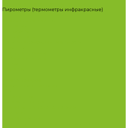
Измерители влажности и температуры
Пирометры (термометры инфракрасные)
Вспомогательные материалы
Химия для бассейнов
Компания
Реквизиты
Сертификаты
Политика конфиденциальности
Прайс-лист
Спецпредложения
Доставка и оплата
Статьи
Контакты
...
Каталог товаров
Химические реактивы
ГСО
Индикаторы
Питательные среды
Реагенты для водоподготовки
Реактивы
Стандарт-титры
Продукция для профилактики и борьбы с