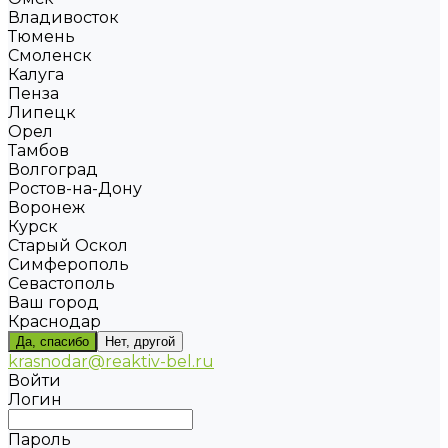
Владивосток
Тюмень
Смоленск
Калуга
Пенза
Липецк
Орел
Тамбов
Волгоград
Ростов-на-Дону
Воронеж
Курск
Старый Оскол
Симферополь
Севастополь
Ваш город
Краснодар
Да, спасибо
Нет, другой
krasnodar@reaktiv-bel.ru
Войти
Логин
Пароль