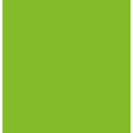
Столы весовые
Столы лабораторные
Стулья лабораторные
Тумбы
Шкафы лабораторные
Дезинфицирующие средства
Дезинфекционные коврики
Дезинфицирующие средства с альдегидами
Кожные антисептики, готовые растворы (спреи)
Средства на основе катионных поверхностно-
активных вещества (КПАВ)
Средства на основе кислородактивных
соединений
Средства на основе хлорактивных соединений
Химические индикаторы и тесты
Индикаторные полоски концентрации растворов
Индикаторы контроля Воздушной стерилизации
Биологические индикаторы воздушной
стерилизации
Индикаторы контроля Газовой стерилизации
Индикаторы контроля предстерил. обработки
Термометры
Гигрометры
Измерители влажности и температуры