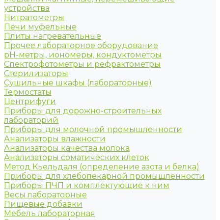
устройства
Нитратометры
Печи муфельные
Плиты нагревательные
Прочее лабораторное оборудование
рН-метры, иономеры, кондуктометры
Спектрофотометры и рефрактометры
Стерилизаторы
Сушильные шкафы (лабораторные)
Термостаты
Центрифуги
Приборы для дорожно-строительных
лабораторий
Приборы для молочной промышленности
Анализаторы влажности
Анализаторы качества молока
Анализаторы соматических клеток
Метод Кьельдаля (определение азота и белка)
Приборы для хлебопекарной промышленности
Приборы ПЧП и комплектующие к ним
Весы лабораторные
Пищевые добавки
Мебель лабораторная