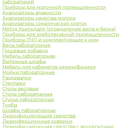
лабораторий
Приборы для молочной промышленности
Анализаторы влажности
Анализаторы качества молока
Анализаторы соматических клеток
Метод Кьельдаля (определение азота и белка)
Приборы для хлебопекарной промышленности
Приборы ПЧП и комплектующие к ним
Весы лабораторные
Пищевые добавки
Мебель лабораторная
Вытяжные шкафы
Мебель для кабинетов химии/физики
Мойки лабораторные
Раздевалки
Стеллажи
Столы весовые
Столы лабораторные
Стулья лабораторные
Тумбы
Шкафы лабораторные
Дезинфицирующие средства
Дезинфекционные коврики
Дезинфицирующие средства с альдегидами