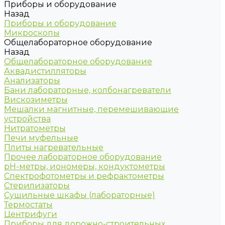
Приборы и оборудование
Назад
Приборы и оборудование
Микроскопы
Общелабораторное оборудование
Назад
Общелабораторное оборудование
Аквадистилляторы
Анализаторы
Бани лабораторные, колбонагреватели
Вискозиметры
Мешалки магнитные, перемешивающие
устройства
Нитратометры
Печи муфельные
Плиты нагревательные
Прочее лабораторное оборудование
рН-метры, иономеры, кондуктометры
Спектрофотометры и рефрактометры
Стерилизаторы
Сушильные шкафы (лабораторные)
Термостаты
Центрифуги
Приборы для дорожно-строительных