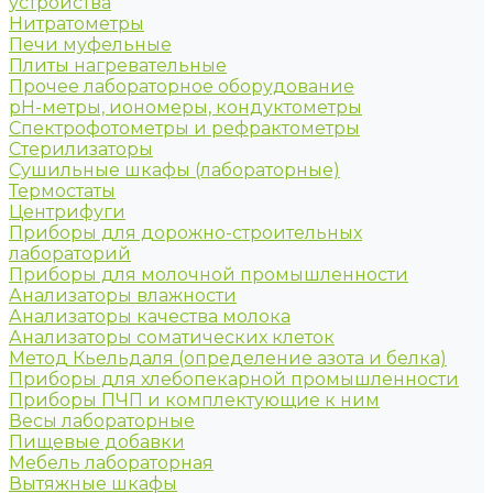
устройства
Нитратометры
Печи муфельные
Плиты нагревательные
Прочее лабораторное оборудование
рН-метры, иономеры, кондуктометры
Спектрофотометры и рефрактометры
Стерилизаторы
Сушильные шкафы (лабораторные)
Термостаты
Центрифуги
Приборы для дорожно-строительных
лабораторий
Приборы для молочной промышленности
Анализаторы влажности
Анализаторы качества молока
Анализаторы соматических клеток
Метод Кьельдаля (определение азота и белка)
Приборы для хлебопекарной промышленности
Приборы ПЧП и комплектующие к ним
Весы лабораторные
Пищевые добавки
Мебель лабораторная
Вытяжные шкафы