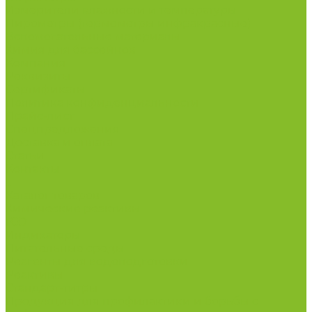
Измерители влажности и температуры
Пирометры (термометры инфракрасные)
Вспомогательные материалы
Химия для бассейнов
Компания
Реквизиты
Сертификаты
Политика конфиденциальности
Прайс-лист
Спецпредложения
Доставка и оплата
Статьи
Контакты
...
Каталог товаров
Химические реактивы
ГСО
Индикаторы
Питательные среды
Реагенты для водоподготовки
Реактивы
Стандарт-титры
Продукция для профилактики и борьбы с