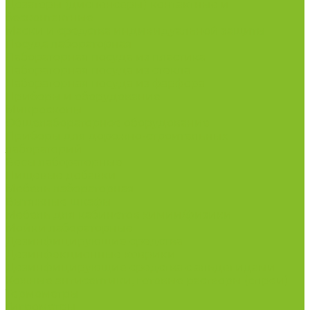
Дозаторы (диспенсеры) контактные и
бесконтактные
Маски и средства индивидуальной защиты
Посуда лабораторная
Лабораторная посуда из пластика
Лабораторная посуда из стекла
Лабораторная посуда из фарфора
Приборы и оборудование
Микроскопы
Общелабораторное оборудование
Приборы для дорожно-строительных
лабораторий
Весы лабораторные
Пищевые добавки
Мебель лабораторная
Вытяжные шкафы
Мебель для кабинетов химии/физики
Мойки лабораторные
Дезинфицирующие средства
Дезинфекционные коврики
Дезинфицирующие средства с альдегидами
Кожные антисептики, готовые растворы (спреи)
Термометры
Гигрометры