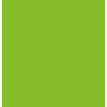
рН-метры, иономеры, кондуктометры
Спектрофотометры и рефрактометры
Стерилизаторы
Сушильные шкафы (лабораторные)
Термостаты
Центрифуги
Приборы для дорожно-строительных
лабораторий
Приборы для молочной промышленности
Анализаторы влажности
Анализаторы качества молока
Анализаторы соматических клеток
Метод Кьельдаля (определение азота и белка)
Приборы для хлебопекарной промышленности
Приборы ПЧП и комплектующие к ним
Весы лабораторные
Пищевые добавки
Мебель лабораторная
Вытяжные шкафы
Мебель для кабинетов химии/физики
Мойки лабораторные
Раздевалки
Стеллажи