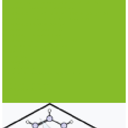
Пирометры (термометры инфракрасные)
Термометр биметаллический
Термометр для испытания нефтепродуктов
Термометр для сельского хозяйства
Термометр лабораторный
Термометр специальный
Термометр технический
Термометр электроконтактный
Вспомогательные материалы
Химия для бассейнов
Компания
Реквизиты
Сертификаты
Политика конфиденциальности
Прайс-лист
Спецпредложения
Доставка и оплата
Статьи
Контакты