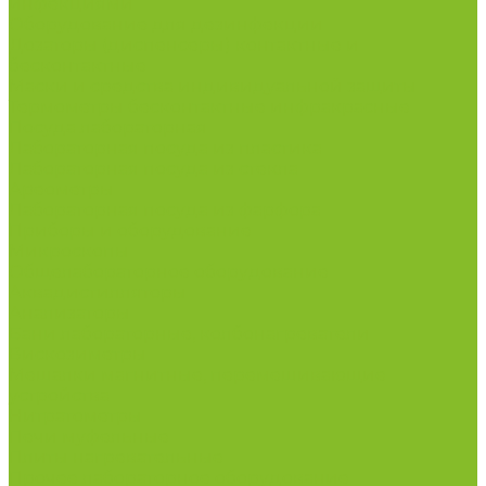
инфекциями
Оборудование для дезинфекции
Дозаторы (диспенсеры) контактные и
бесконтактные
Маски и средства индивидуальной защиты
Термометры бесконтактные инфракрасные
Посуда лабораторная
Лабораторная посуда из пластика
Лабораторная посуда из стекла
Ареометры
Лабораторная посуда из фарфора
Приборы и оборудование
Микроскопы
Общелабораторное оборудование
Аквадистилляторы
Анализаторы
Бани лабораторные, колбонагреватели
Вискозиметры
Мешалки магнитные, перемешивающие
устройства
Нитратометры
Печи муфельные
Плиты нагревательные
Прочее лабораторное оборудование