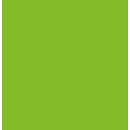
Столы весовые
Столы лабораторные
Стулья лабораторные
Тумбы
Шкафы лабораторные
Дезинфицирующие средства
Дезинфекционные коврики
Дезинфицирующие средства с альдегидами
Кожные антисептики, готовые растворы (спреи)
Средства на основе катионных поверхностно-
активных вещества (КПАВ)
Средства на основе кислородактивных
соединений
Средства на основе хлорактивных соединений
Химические индикаторы и тесты
Индикаторные полоски концентрации растворов
Индикаторы контроля Воздушной стерилизации
Биологические индикаторы воздушной
стерилизации
Индикаторы контроля Газовой стерилизации
Индикаторы контроля предстерил. обработки
Термометры
Гигрометры
Измерители влажности и температуры