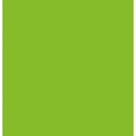
рН-метры, иономеры, кондуктометры
Спектрофотометры и рефрактометры
Стерилизаторы
Сушильные шкафы (лабораторные)
Термостаты
Центрифуги
Приборы для дорожно-строительных
лабораторий
Приборы для молочной промышленности
Анализаторы влажности
Анализаторы качества молока
Анализаторы соматических клеток
Метод Кьельдаля (определение азота и белка)
Приборы для хлебопекарной промышленности
Приборы ПЧП и комплектующие к ним
Весы лабораторные
Пищевые добавки
Мебель лабораторная
Вытяжные шкафы
Мебель для кабинетов химии/физики
Мойки лабораторные
Раздевалки
Стеллажи