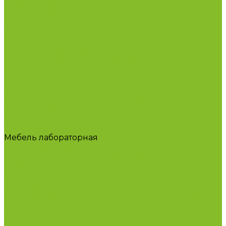
Дозаторы (диспенсеры) контактные и
бесконтактные
Маски и средства индивидуальной защиты
Посуда лабораторная
Лабораторная посуда из пластика
Лабораторная посуда из стекла
Лабораторная посуда из фарфора
Приборы и оборудование
Микроскопы
Общелабораторное оборудование
Приборы для дорожно-строительных
лабораторий
Весы лабораторные
Пищевые добавки
Мебель лабораторная
Вытяжные шкафы
Мебель для кабинетов химии/физики
Мойки лабораторные
Дезинфицирующие средства
Дезинфекционные коврики
Дезинфицирующие средства с альдегидами
Кожные антисептики, готовые растворы (спреи)
Термометры
Гигрометры