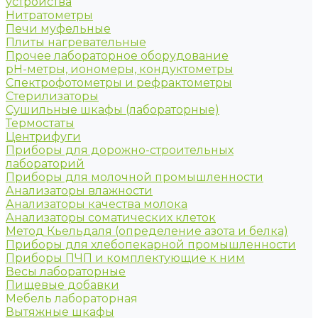
устройства
Нитратометры
Печи муфельные
Плиты нагревательные
Прочее лабораторное оборудование
рН-метры, иономеры, кондуктометры
Спектрофотометры и рефрактометры
Стерилизаторы
Сушильные шкафы (лабораторные)
Термостаты
Центрифуги
Приборы для дорожно-строительных
лабораторий
Приборы для молочной промышленности
Анализаторы влажности
Анализаторы качества молока
Анализаторы соматических клеток
Метод Кьельдаля (определение азота и белка)
Приборы для хлебопекарной промышленности
Приборы ПЧП и комплектующие к ним
Весы лабораторные
Пищевые добавки
Мебель лабораторная
Вытяжные шкафы