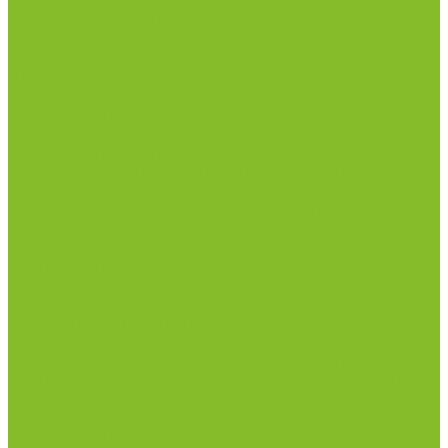
Столы весовые
Столы лабораторные
Стулья лабораторные
Тумбы
Шкафы лабораторные
Дезинфицирующие средства
Дезинфекционные коврики
Дезинфицирующие средства с альдегидами
Кожные антисептики, готовые растворы (спреи)
Средства на основе катионных поверхностно-
активных вещества (КПАВ)
Средства на основе кислородактивных
соединений
Средства на основе хлорактивных соединений
Химические индикаторы и тесты
Индикаторные полоски концентрации растворов
Индикаторы контроля Воздушной стерилизации
Биологические индикаторы воздушной
стерилизации
Индикаторы контроля Газовой стерилизации
Индикаторы контроля предстерил. обработки
Термометры
Гигрометры
Измерители влажности и температуры