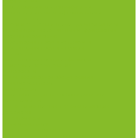
инфекциями
Оборудование для дезинфекции
Дозаторы (диспенсеры) контактные и
бесконтактные
Маски и средства индивидуальной защиты
Термометры бесконтактные инфракрасные
Посуда лабораторная
Лабораторная посуда из пластика
Лабораторная посуда из стекла
Ареометры
Лабораторная посуда из фарфора
Приборы и оборудование
Микроскопы
Общелабораторное оборудование
Аквадистилляторы
Анализаторы
Бани лабораторные, колбонагреватели
Вискозиметры
Мешалки магнитные, перемешивающие
устройства
Нитратометры
Печи муфельные
Плиты нагревательные
Прочее лабораторное оборудование