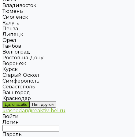
Владивосток
Тюмень
Смоленск
Калуга
Пенза
Липецк
Орел
Тамбов
Волгоград
Ростов-на-Дону
Воронеж
Курск
Старый Оскол
Симферополь
Севастополь
Ваш город
Краснодар
Да, спасибо
Нет, другой
krasnodar@reaktiv-bel.ru
Войти
Логин
Пароль