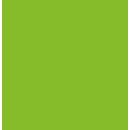
Измерители влажности и температуры
Пирометры (термометры инфракрасные)
Вспомогательные материалы
Химия для бассейнов
Компания
Реквизиты
Сертификаты
Политика конфиденциальности
Прайс-лист
Спецпредложения
Доставка и оплата
Статьи
Контакты
...
Каталог товаров
Химические реактивы
ГСО
Индикаторы
Питательные среды
Реагенты для водоподготовки
Реактивы
Стандарт-титры
Продукция для профилактики и борьбы с