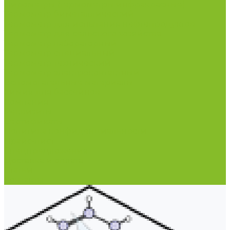
Пирометры (термометры инфракрасные)
Термометр биметаллический
Термометр для испытания нефтепродуктов
Термометр для сельского хозяйства
Термометр лабораторный
Термометр специальный
Термометр технический
Термометр электроконтактный
Вспомогательные материалы
Химия для бассейнов
Компания
Реквизиты
Сертификаты
Политика конфиденциальности
Прайс-лист
Спецпредложения
Доставка и оплата
Статьи
Контакты