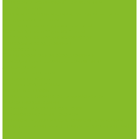
Дозаторы (диспенсеры) контактные и
бесконтактные
Маски и средства индивидуальной защиты
Посуда лабораторная
Лабораторная посуда из пластика
Лабораторная посуда из стекла
Лабораторная посуда из фарфора
Приборы и оборудование
Микроскопы
Общелабораторное оборудование
Приборы для дорожно-строительных
лабораторий
Весы лабораторные
Пищевые добавки
Мебель лабораторная
Вытяжные шкафы
Мебель для кабинетов химии/физики
Мойки лабораторные
Дезинфицирующие средства
Дезинфекционные коврики
Дезинфицирующие средства с альдегидами
Кожные антисептики, готовые растворы (спреи)
Термометры
Гигрометры