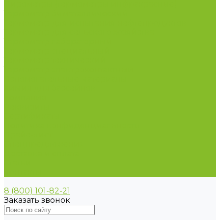
Пирометры (термометры инфракрасные)
Термометр биметаллический
Термометр для испытания нефтепродуктов
Термометр для сельского хозяйства
Термометр лабораторный
Термометр специальный
Термометр технический
Термометр электроконтактный
Вспомогательные материалы
Химия для бассейнов
Компания
Реквизиты
Сертификаты
Политика конфиденциальности
Прайс-лист
Спецпредложения
Доставка и оплата
Статьи
Контакты
8 (800) 101-82-21
Заказать звонок