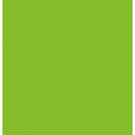
рН-метры, иономеры, кондуктометры
Спектрофотометры и рефрактометры
Стерилизаторы
Сушильные шкафы (лабораторные)
Термостаты
Центрифуги
Приборы для дорожно-строительных
лабораторий
Приборы для молочной промышленности
Анализаторы влажности
Анализаторы качества молока
Анализаторы соматических клеток
Метод Кьельдаля (определение азота и белка)
Приборы для хлебопекарной промышленности
Приборы ПЧП и комплектующие к ним
Весы лабораторные
Пищевые добавки
Мебель лабораторная
Вытяжные шкафы
Мебель для кабинетов химии/физики
Мойки лабораторные
Раздевалки
Стеллажи