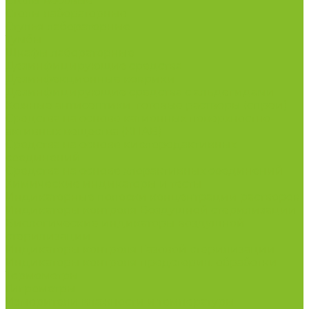
Столы весовые
Столы лабораторные
Стулья лабораторные
Тумбы
Шкафы лабораторные
Дезинфицирующие средства
Дезинфекционные коврики
Дезинфицирующие средства с альдегидами
Кожные антисептики, готовые растворы (спреи)
Средства на основе катионных поверхностно-
активных вещества (КПАВ)
Средства на основе кислородактивных
соединений
Средства на основе хлорактивных соединений
Химические индикаторы и тесты
Индикаторные полоски концентрации растворов
Индикаторы контроля Воздушной стерилизации
Биологические индикаторы воздушной
стерилизации
Индикаторы контроля Газовой стерилизации
Индикаторы контроля предстерил. обработки
Термометры
Гигрометры
Измерители влажности и температуры