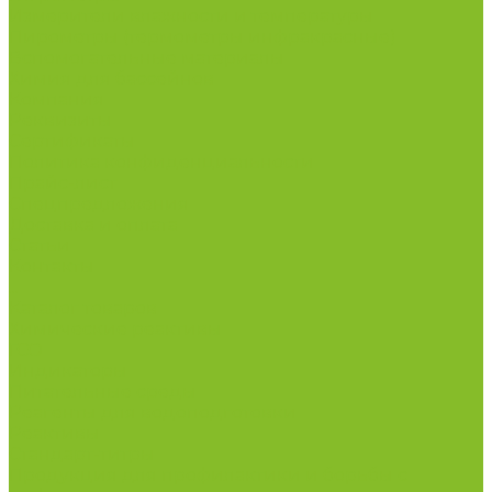
Измерители влажности и температуры
Пирометры (термометры инфракрасные)
Вспомогательные материалы
Химия для бассейнов
Компания
Реквизиты
Сертификаты
Политика конфиденциальности
Прайс-лист
Спецпредложения
Доставка и оплата
Статьи
Контакты
...
Каталог товаров
Химические реактивы
ГСО
Индикаторы
Питательные среды
Реагенты для водоподготовки
Реактивы
Стандарт-титры
Продукция для профилактики и борьбы с