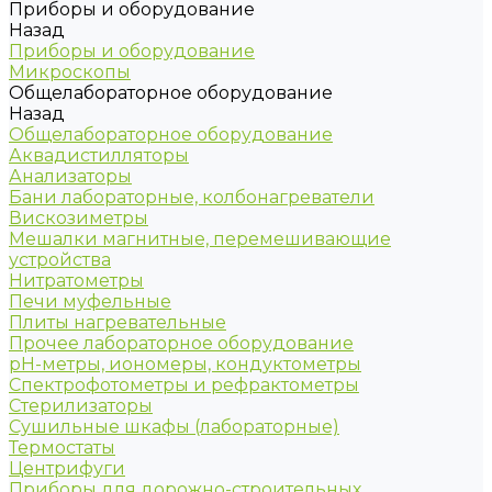
Приборы и оборудование
Назад
Приборы и оборудование
Микроскопы
Общелабораторное оборудование
Назад
Общелабораторное оборудование
Аквадистилляторы
Анализаторы
Бани лабораторные, колбонагреватели
Вискозиметры
Мешалки магнитные, перемешивающие
устройства
Нитратометры
Печи муфельные
Плиты нагревательные
Прочее лабораторное оборудование
рН-метры, иономеры, кондуктометры
Спектрофотометры и рефрактометры
Стерилизаторы
Сушильные шкафы (лабораторные)
Термостаты
Центрифуги
Приборы для дорожно-строительных