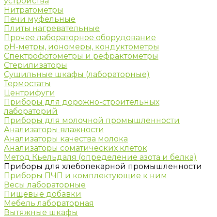
устройства
Нитратометры
Печи муфельные
Плиты нагревательные
Прочее лабораторное оборудование
рН-метры, иономеры, кондуктометры
Спектрофотометры и рефрактометры
Стерилизаторы
Сушильные шкафы (лабораторные)
Термостаты
Центрифуги
Приборы для дорожно-строительных
лабораторий
Приборы для молочной промышленности
Анализаторы влажности
Анализаторы качества молока
Анализаторы соматических клеток
Метод Кьельдаля (определение азота и белка)
Приборы для хлебопекарной промышленности
Приборы ПЧП и комплектующие к ним
Весы лабораторные
Пищевые добавки
Мебель лабораторная
Вытяжные шкафы