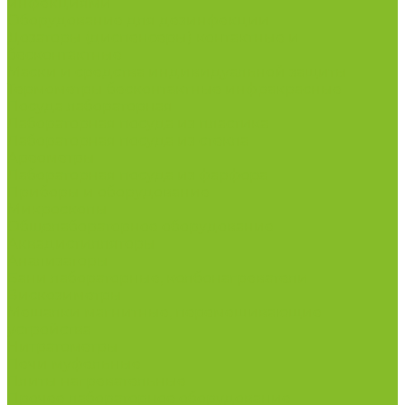
инфекциями
Оборудование для дезинфекции
Дозаторы (диспенсеры) контактные и
бесконтактные
Маски и средства индивидуальной защиты
Термометры бесконтактные инфракрасные
Посуда лабораторная
Лабораторная посуда из пластика
Лабораторная посуда из стекла
Ареометры
Лабораторная посуда из фарфора
Приборы и оборудование
Микроскопы
Общелабораторное оборудование
Аквадистилляторы
Анализаторы
Бани лабораторные, колбонагреватели
Вискозиметры
Мешалки магнитные, перемешивающие
устройства
Нитратометры
Печи муфельные
Плиты нагревательные
Прочее лабораторное оборудование