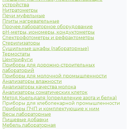
устройства
Нитратометры
Печи муфельные
Плиты нагревательные
Прочее лабораторное оборудование
рН-метры, иономеры, кондуктометры
Спектрофотометры и рефрактометры
Стерилизаторы
Сушильные шкафы (лабораторные)
Термостаты
Центрифуги
Приборы для дорожно-строительных
лабораторий
Приборы для молочной промышленности
Анализаторы влажности
Анализаторы качества молока
Анализаторы соматических клеток
Метод Кьельдаля (определение азота и белка)
Приборы для хлебопекарной промышленности
Приборы ПЧП и комплектующие к ним
Весы лабораторные
Пищевые добавки
Мебель лабораторная