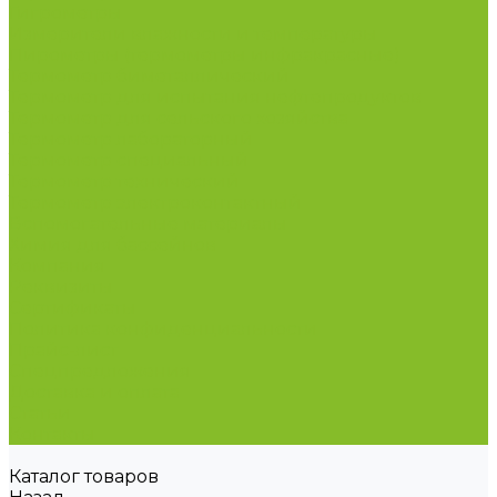
Гигрометры
Измерители влажности и температуры
Пирометры (термометры инфракрасные)
Термометр биметаллический
Термометр для испытания нефтепродуктов
Термометр для сельского хозяйства
Термометр лабораторный
Термометр специальный
Термометр технический
Термометр электроконтактный
Вспомогательные материалы
Химия для бассейнов
Компания
Реквизиты
Сертификаты
Политика конфиденциальности
Прайс-лист
Спецпредложения
Доставка и оплата
Статьи
Контакты
Каталог товаров