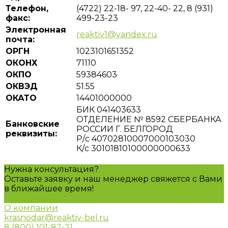
Телефон,
(4722) 22-18- 97, 22-40- 22, 8 (931)
факс:
499-23-23
Электронная
reaktiv1@yandex.ru
почта:
ОРГН
1023101651352
ОКОНХ
71110
ОКПО
59384603
ОКВЭД
51.55
ОКАТО
14401000000
БИК 041403633
ОТДЕЛЕНИЕ № 8592 СБЕРБАНКА
Банковские
РОССИИ Г. БЕЛГОРОД
реквизиты:
Р/с 40702810007000103030
К/с 30101810100000000633
Нужна консультация?
Оставьте заявку и наш менеджер свяжется с Вами
в ближайшее время!
Задать вопрос
О компании
krasnodar@reaktiv-bel.ru
8 (800) 101-82-21