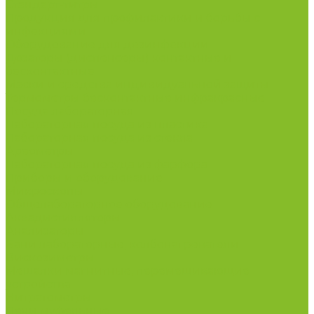
Стандарт-титры
Продукция для профилактики и борьбы с
инфекциями
Оборудование для дезинфекции
Дозаторы (диспенсеры) контактные и
бесконтактные
Маски и средства индивидуальной защиты
Термометры бесконтактные инфракрасные
Посуда лабораторная
Лабораторная посуда из пластика
Лабораторная посуда из стекла
Ареометры
Лабораторная посуда из фарфора
Приборы и оборудование
Микроскопы
Общелабораторное оборудование
Аквадистилляторы
Анализаторы
Бани лабораторные, колбонагреватели
Вискозиметры
Мешалки магнитные, перемешивающие
устройства
Нитратометры
Печи муфельные