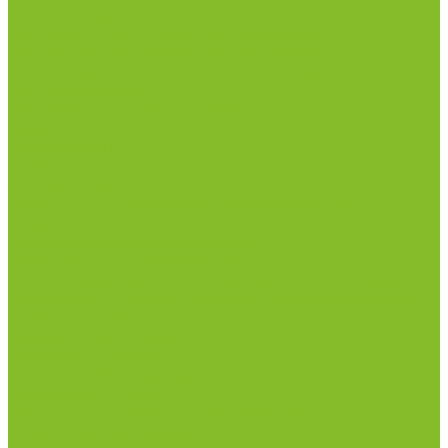
Плиты нагревательные
Прочее лабораторное оборудование
рН-метры, иономеры, кондуктометры
Спектрофотометры и рефрактометры
Стерилизаторы
Сушильные шкафы (лабораторные)
Термостаты
Центрифуги
Приборы для дорожно-строительных
лабораторий
Приборы для молочной промышленности
Анализаторы влажности
Анализаторы качества молока
Анализаторы соматических клеток
Метод Кьельдаля (определение азота и белка)
Приборы для хлебопекарной промышленности
Приборы ПЧП и комплектующие к ним
Весы лабораторные
Пищевые добавки
Мебель лабораторная
Вытяжные шкафы
Мебель для кабинетов химии/физики
Мойки лабораторные