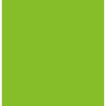
Раздевалки
Стеллажи
Столы весовые
Столы лабораторные
Стулья лабораторные
Тумбы
Шкафы лабораторные
Дезинфицирующие средства
Дезинфекционные коврики
Дезинфицирующие средства с альдегидами
Кожные антисептики, готовые растворы (спреи)
Средства на основе катионных поверхностно-
активных вещества (КПАВ)
Средства на основе кислородактивных
соединений
Средства на основе хлорактивных соединений
Химические индикаторы и тесты
Индикаторные полоски концентрации растворов
Индикаторы контроля Воздушной стерилизации
Биологические индикаторы воздушной
стерилизации
Индикаторы контроля Газовой стерилизации
Индикаторы контроля предстерил. обработки
Термометры