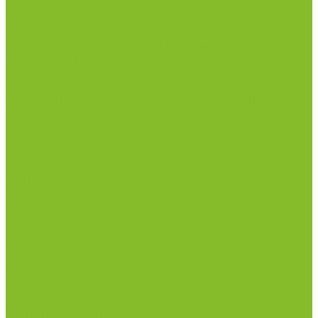
Стандарт-титры
Продукция для профилактики и борьбы с
инфекциями
Оборудование для дезинфекции
Дозаторы (диспенсеры) контактные и
бесконтактные
Маски и средства индивидуальной защиты
Термометры бесконтактные инфракрасные
Посуда лабораторная
Лабораторная посуда из пластика
Лабораторная посуда из стекла
Ареометры
Лабораторная посуда из фарфора
Приборы и оборудование
Микроскопы
Общелабораторное оборудование
Аквадистилляторы
Анализаторы
Бани лабораторные, колбонагреватели
Вискозиметры
Мешалки магнитные, перемешивающие
устройства
Нитратометры
Печи муфельные