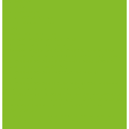
Раздевалки
Стеллажи
Столы весовые
Столы лабораторные
Стулья лабораторные
Тумбы
Шкафы лабораторные
Дезинфицирующие средства
Дезинфекционные коврики
Дезинфицирующие средства с альдегидами
Кожные антисептики, готовые растворы (спреи)
Средства на основе катионных поверхностно-
активных вещества (КПАВ)
Средства на основе кислородактивных
соединений
Средства на основе хлорактивных соединений
Химические индикаторы и тесты
Индикаторные полоски концентрации растворов
Индикаторы контроля Воздушной стерилизации
Биологические индикаторы воздушной
стерилизации
Индикаторы контроля Газовой стерилизации
Индикаторы контроля предстерил. обработки
Термометры