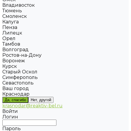
Владивосток
Тюмень
Смоленск
Калуга
Пенза
Липецк
Орел
Тамбов
Волгоград
Ростов-на-Дону
Воронеж
Курск
Старый Оскол
Симферополь
Севастополь
Ваш город
Краснодар
Да, спасибо
Нет, другой
krasnodar@reaktiv-bel.ru
Войти
Логин
Пароль