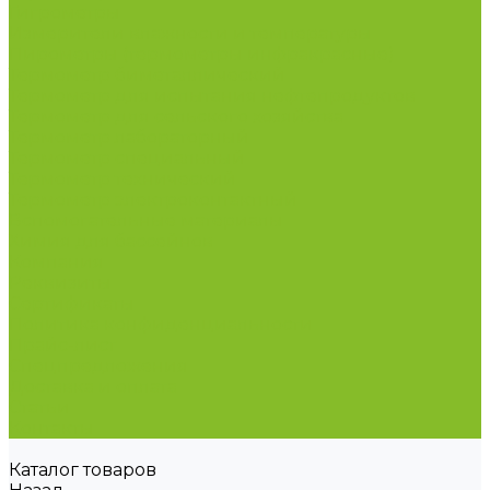
Гигрометры
Измерители влажности и температуры
Пирометры (термометры инфракрасные)
Термометр биметаллический
Термометр для испытания нефтепродуктов
Термометр для сельского хозяйства
Термометр лабораторный
Термометр специальный
Термометр технический
Термометр электроконтактный
Вспомогательные материалы
Химия для бассейнов
Компания
Реквизиты
Сертификаты
Политика конфиденциальности
Прайс-лист
Спецпредложения
Доставка и оплата
Статьи
Контакты
Каталог товаров