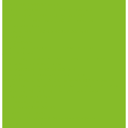
Плиты нагревательные
Прочее лабораторное оборудование
рН-метры, иономеры, кондуктометры
Спектрофотометры и рефрактометры
Стерилизаторы
Сушильные шкафы (лабораторные)
Термостаты
Центрифуги
Приборы для дорожно-строительных
лабораторий
Приборы для молочной промышленности
Анализаторы влажности
Анализаторы качества молока
Анализаторы соматических клеток
Метод Кьельдаля (определение азота и белка)
Приборы для хлебопекарной промышленности
Приборы ПЧП и комплектующие к ним
Весы лабораторные
Пищевые добавки
Мебель лабораторная
Вытяжные шкафы
Мебель для кабинетов химии/физики
Мойки лабораторные