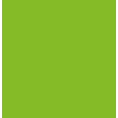
Дезинфекционные коврики
Дезинфицирующие средства с альдегидами
Кожные антисептики, готовые растворы (спреи)
Средства на основе катионных поверхностно-
активных вещества (КПАВ)
Средства на основе кислородактивных
соединений
Средства на основе хлорактивных соединений
Химические индикаторы и тесты
Индикаторные полоски концентрации растворов
Индикаторы контроля Воздушной стерилизации
Биологические индикаторы воздушной
стерилизации
Индикаторы контроля Газовой стерилизации
Индикаторы контроля предстерил. обработки
Термометры
Гигрометры
Измерители влажности и температуры
Пирометры (термометры инфракрасные)
Термометр биметаллический
Термометр для испытания нефтепродуктов
Термометр для сельского хозяйства
Термометр лабораторный