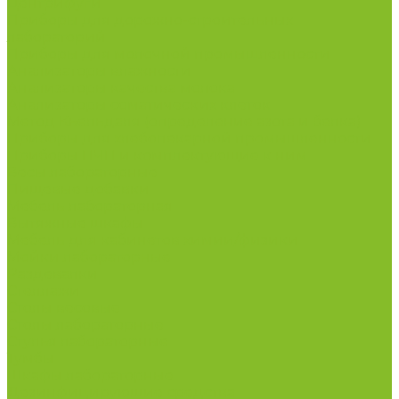
Центрифуги
Приборы для дорожно-строительных
лабораторий
Приборы для молочной промышленности
Анализаторы влажности
Анализаторы качества молока
Анализаторы соматических клеток
Метод Кьельдаля (определение азота и белка)
Приборы для хлебопекарной промышленности
Приборы ПЧП и комплектующие к ним
Весы лабораторные
Пищевые добавки
Мебель лабораторная
Вытяжные шкафы
Мебель для кабинетов химии/физики
Мойки лабораторные
Раздевалки
Стеллажи
Столы весовые
Столы лабораторные
Стулья лабораторные
Тумбы
Шкафы лабораторные
Дезинфицирующие средства