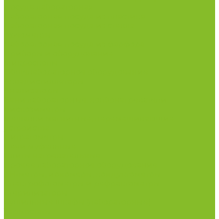
Посуда лабораторная
Лабораторная посуда из пластика
Лабораторная посуда из стекла
Ареометры
Лабораторная посуда из фарфора
Приборы и оборудование
Микроскопы
Общелабораторное оборудование
Аквадистилляторы
Анализаторы
Бани лабораторные, колбонагреватели
Вискозиметры
Мешалки магнитные, перемешивающие
устройства
Нитратометры
Печи муфельные
Плиты нагревательные
Прочее лабораторное оборудование
рН-метры, иономеры, кондуктометры
Спектрофотометры и рефрактометры
Стерилизаторы
Сушильные шкафы (лабораторные)
Термостаты