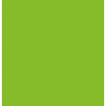
Реквизиты
Сертификаты
Политика конфиденциальности
Прайс-лист
Спецпредложения
Доставка и оплата
Статьи
Контакты
...
Каталог товаров
Химические реактивы
ГСО
Индикаторы
Питательные среды
Реагенты для водоподготовки
Реактивы
Стандарт-титры
Продукция для профилактики и борьбы с
инфекциями
Оборудование для дезинфекции
Дозаторы (диспенсеры) контактные и
бесконтактные
Маски и средства индивидуальной защиты
Термометры бесконтактные инфракрасные