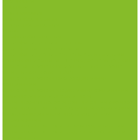
Раздевалки
Стеллажи
Столы весовые
Столы лабораторные
Стулья лабораторные
Тумбы
Шкафы лабораторные
Дезинфицирующие средства
Дезинфекционные коврики
Дезинфицирующие средства с альдегидами
Кожные антисептики, готовые растворы (спреи)
Средства на основе катионных поверхностно-
активных вещества (КПАВ)
Средства на основе кислородактивных
соединений
Средства на основе хлорактивных соединений
Химические индикаторы и тесты
Индикаторные полоски концентрации растворов
Индикаторы контроля Воздушной стерилизации
Биологические индикаторы воздушной
стерилизации
Индикаторы контроля Газовой стерилизации
Индикаторы контроля предстерил. обработки
Термометры