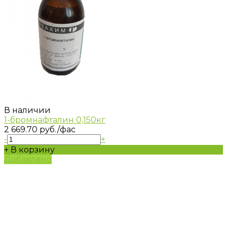
В наличии
1-бромнафталин 0,150кг
2 669.70 руб.
/фас
-
+
+ В корзину
Добавлено