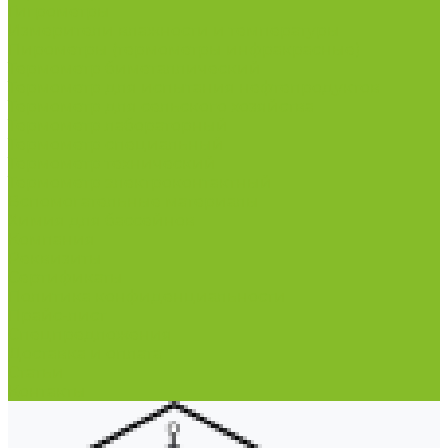
Гигрометры
Измерители влажности и температуры
Пирометры (термометры инфракрасные)
Термометр биметаллический
Термометр для испытания нефтепродуктов
Термометр для сельского хозяйства
Термометр лабораторный
Термометр специальный
Термометр технический
Термометр электроконтактный
Вспомогательные материалы
Химия для бассейнов
Компания
Реквизиты
Сертификаты
Политика конфиденциальности
Прайс-лист
Спецпредложения
Доставка и оплата
Статьи
Контакты