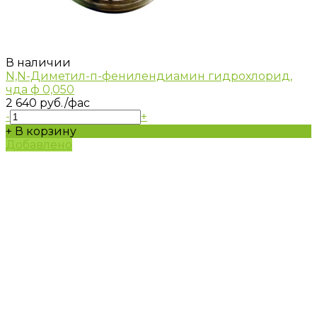
В наличии
N,N-Диметил-п-фенилендиамин гидрохлорид,
чда ф 0,050
2 640 руб.
/фас
-
+
+ В корзину
Добавлено