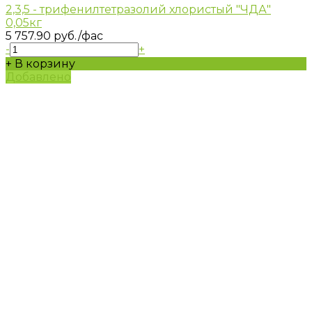
2,3,5 - трифенилтетразолий хлористый "ЧДА"
0,05кг
5 757.90 руб.
/фас
-
+
+ В корзину
Добавлено