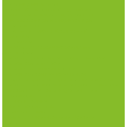
Плиты нагревательные
Прочее лабораторное оборудование
рН-метры, иономеры, кондуктометры
Спектрофотометры и рефрактометры
Стерилизаторы
Сушильные шкафы (лабораторные)
Термостаты
Центрифуги
Приборы для дорожно-строительных
лабораторий
Приборы для молочной промышленности
Анализаторы влажности
Анализаторы качества молока
Анализаторы соматических клеток
Метод Кьельдаля (определение азота и белка)
Приборы для хлебопекарной промышленности
Приборы ПЧП и комплектующие к ним
Весы лабораторные
Пищевые добавки
Мебель лабораторная
Вытяжные шкафы
Мебель для кабинетов химии/физики
Мойки лабораторные