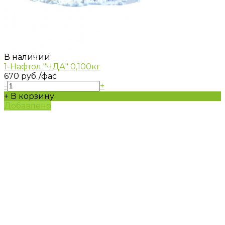
В наличии
1-Нафтол "ЧДА" 0,100кг
670 руб.
/фас
-
+
+ В корзину
Добавлено