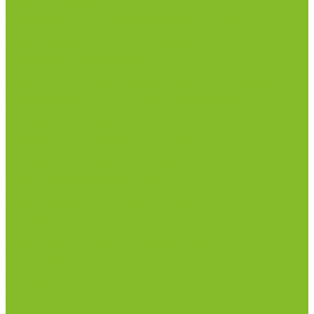
Стандарт-титры
Продукция для профилактики и борьбы с
инфекциями
Оборудование для дезинфекции
Дозаторы (диспенсеры) контактные и
бесконтактные
Маски и средства индивидуальной защиты
Термометры бесконтактные инфракрасные
Посуда лабораторная
Лабораторная посуда из пластика
Лабораторная посуда из стекла
Ареометры
Лабораторная посуда из фарфора
Приборы и оборудование
Микроскопы
Общелабораторное оборудование
Аквадистилляторы
Анализаторы
Бани лабораторные, колбонагреватели
Вискозиметры
Мешалки магнитные, перемешивающие
устройства
Нитратометры
Печи муфельные