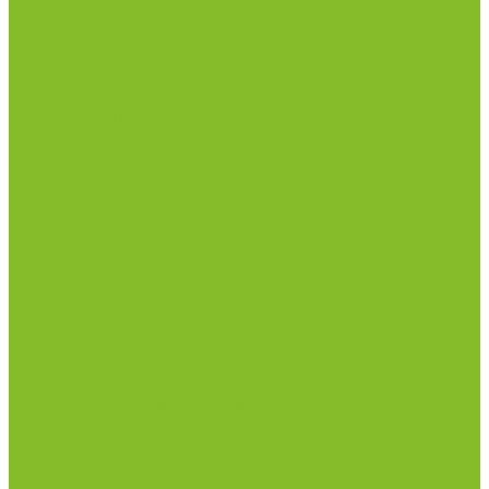
рН-метры, иономеры, кондуктометры
Спектрофотометры и рефрактометры
Стерилизаторы
Сушильные шкафы (лабораторные)
Термостаты
Центрифуги
Приборы для дорожно-строительных
лабораторий
Приборы для молочной промышленности
Анализаторы влажности
Анализаторы качества молока
Анализаторы соматических клеток
Метод Кьельдаля (определение азота и белка)
Приборы для хлебопекарной промышленности
Приборы ПЧП и комплектующие к ним
Весы лабораторные
Пищевые добавки
Мебель лабораторная
Вытяжные шкафы
Мебель для кабинетов химии/физики
Мойки лабораторные
Раздевалки
Стеллажи