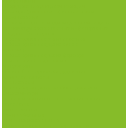
инфекциями
Оборудование для дезинфекции
Дозаторы (диспенсеры) контактные и
бесконтактные
Маски и средства индивидуальной защиты
Термометры бесконтактные инфракрасные
Посуда лабораторная
Лабораторная посуда из пластика
Лабораторная посуда из стекла
Ареометры
Лабораторная посуда из фарфора
Приборы и оборудование
Микроскопы
Общелабораторное оборудование
Аквадистилляторы
Анализаторы
Бани лабораторные, колбонагреватели
Вискозиметры
Мешалки магнитные, перемешивающие
устройства
Нитратометры
Печи муфельные
Плиты нагревательные
Прочее лабораторное оборудование