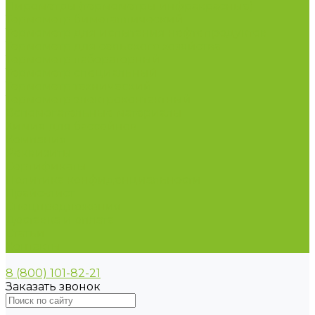
Пирометры (термометры инфракрасные)
Термометр биметаллический
Термометр для испытания нефтепродуктов
Термометр для сельского хозяйства
Термометр лабораторный
Термометр специальный
Термометр технический
Термометр электроконтактный
Вспомогательные материалы
Химия для бассейнов
Компания
Реквизиты
Сертификаты
Политика конфиденциальности
Прайс-лист
Спецпредложения
Доставка и оплата
Статьи
Контакты
8 (800) 101-82-21
Заказать звонок