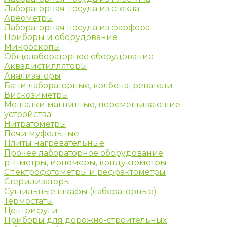
Лабораторная посуда из стекла
Ареометры
Лабораторная посуда из фарфора
Приборы и оборудование
Микроскопы
Общелабораторное оборудование
Аквадистилляторы
Анализаторы
Бани лабораторные, колбонагреватели
Вискозиметры
Мешалки магнитные, перемешивающие
устройства
Нитратометры
Печи муфельные
Плиты нагревательные
Прочее лабораторное оборудование
рН-метры, иономеры, кондуктометры
Спектрофотометры и рефрактометры
Стерилизаторы
Сушильные шкафы (лабораторные)
Термостаты
Центрифуги
Приборы для дорожно-строительных