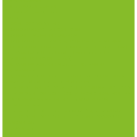
Столы весовые
Столы лабораторные
Стулья лабораторные
Тумбы
Шкафы лабораторные
Дезинфицирующие средства
Дезинфекционные коврики
Дезинфицирующие средства с альдегидами
Кожные антисептики, готовые растворы (спреи)
Средства на основе катионных поверхностно-
активных вещества (КПАВ)
Средства на основе кислородактивных
соединений
Средства на основе хлорактивных соединений
Химические индикаторы и тесты
Индикаторные полоски концентрации растворов
Индикаторы контроля Воздушной стерилизации
Биологические индикаторы воздушной
стерилизации
Индикаторы контроля Газовой стерилизации
Индикаторы контроля предстерил. обработки
Термометры
Гигрометры
Измерители влажности и температуры