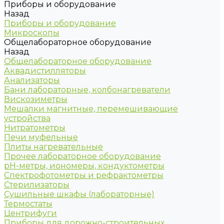
Приборы и оборудование
Назад
Приборы и оборудование
Микроскопы
Общелабораторное оборудование
Назад
Общелабораторное оборудование
Аквадистилляторы
Анализаторы
Бани лабораторные, колбонагреватели
Вискозиметры
Мешалки магнитные, перемешивающие
устройства
Нитратометры
Печи муфельные
Плиты нагревательные
Прочее лабораторное оборудование
рН-метры, иономеры, кондуктометры
Спектрофотометры и рефрактометры
Стерилизаторы
Сушильные шкафы (лабораторные)
Термостаты
Центрифуги
Приборы для дорожно-строительных