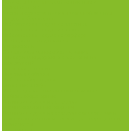
Дозаторы (диспенсеры) контактные и
бесконтактные
Маски и средства индивидуальной защиты
Посуда лабораторная
Лабораторная посуда из пластика
Лабораторная посуда из стекла
Лабораторная посуда из фарфора
Приборы и оборудование
Микроскопы
Общелабораторное оборудование
Приборы для дорожно-строительных
лабораторий
Весы лабораторные
Пищевые добавки
Мебель лабораторная
Вытяжные шкафы
Мебель для кабинетов химии/физики
Мойки лабораторные
Дезинфицирующие средства
Дезинфекционные коврики
Дезинфицирующие средства с альдегидами
Кожные антисептики, готовые растворы (спреи)
Термометры
Гигрометры