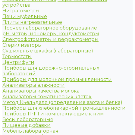
устройства
Нитратометры
Печи муфельные
Плиты нагревательные
Прочее лабораторное оборудование
рН-метры, иономеры, кондуктометры
Спектрофотометры и рефрактометры
Стерилизаторы
Сушильные шкафы (лабораторные)
Термостаты
Центрифуги
Приборы для дорожно-строительных
лабораторий
Приборы для молочной промышленности
Анализаторы влажности
Анализаторы качества молока
Анализаторы соматических клеток
Метод Кьельдаля (определение азота и белка)
Приборы для хлебопекарной промышленности
Приборы ПЧП и комплектующие к ним
Весы лабораторные
Пищевые добавки
Мебель лабораторная