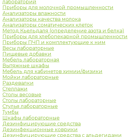
лабораторий
Приборы для молочной промышленности
Анализаторы влажности
Анализаторы качества молока
Анализаторы соматических клеток
Метод Кьельдаля (определение азота и белка)
Приборы для хлебопекарной промышленности
Приборы ПЧП и комплектующие к ним
Весы лабораторные
Пищевые добавки
Мебель лабораторная
Вытяжные шкафы
Мебель для кабинетов химии/физики
Мойки лабораторные
Раздевалки
Стеллажи
Столы весовые
Столы лабораторные
Стулья лабораторные
Тумбы
Шкафы лабораторные
Дезинфицирующие средства
Дезинфекционные коврики
Дезинфицирующие средства с альдегидами