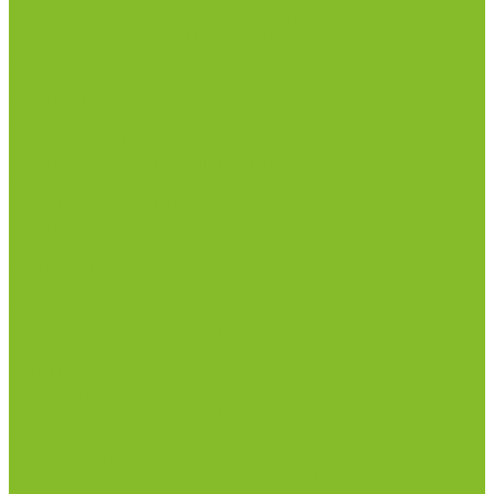
Измерители влажности и температуры
Пирометры (термометры инфракрасные)
Вспомогательные материалы
Химия для бассейнов
Компания
Реквизиты
Сертификаты
Политика конфиденциальности
Прайс-лист
Спецпредложения
Доставка и оплата
Статьи
Контакты
...
Каталог товаров
Химические реактивы
ГСО
Индикаторы
Питательные среды
Реагенты для водоподготовки
Реактивы
Стандарт-титры
Продукция для профилактики и борьбы с