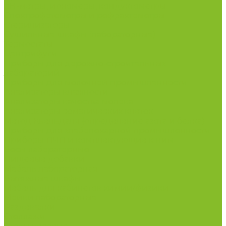
рН-метры, иономеры, кондуктометры
Спектрофотометры и рефрактометры
Стерилизаторы
Сушильные шкафы (лабораторные)
Термостаты
Центрифуги
Приборы для дорожно-строительных
лабораторий
Приборы для молочной промышленности
Анализаторы влажности
Анализаторы качества молока
Анализаторы соматических клеток
Метод Кьельдаля (определение азота и белка)
Приборы для хлебопекарной промышленности
Приборы ПЧП и комплектующие к ним
Весы лабораторные
Пищевые добавки
Мебель лабораторная
Вытяжные шкафы
Мебель для кабинетов химии/физики
Мойки лабораторные
Раздевалки
Стеллажи