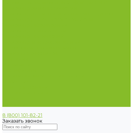
Пирометры (термометры инфракрасные)
Термометр биметаллический
Термометр для испытания нефтепродуктов
Термометр для сельского хозяйства
Термометр лабораторный
Термометр специальный
Термометр технический
Термометр электроконтактный
Вспомогательные материалы
Химия для бассейнов
Компания
Реквизиты
Сертификаты
Политика конфиденциальности
Прайс-лист
Спецпредложения
Доставка и оплата
Статьи
Контакты
8 (800) 101-82-21
Заказать звонок