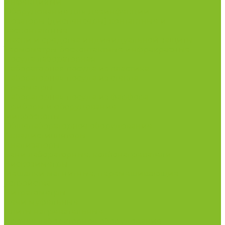
инфекциями
Оборудование для дезинфекции
Дозаторы (диспенсеры) контактные и
бесконтактные
Маски и средства индивидуальной защиты
Термометры бесконтактные инфракрасные
Посуда лабораторная
Лабораторная посуда из пластика
Лабораторная посуда из стекла
Ареометры
Лабораторная посуда из фарфора
Приборы и оборудование
Микроскопы
Общелабораторное оборудование
Аквадистилляторы
Анализаторы
Бани лабораторные, колбонагреватели
Вискозиметры
Мешалки магнитные, перемешивающие
устройства
Нитратометры
Печи муфельные
Плиты нагревательные
Прочее лабораторное оборудование