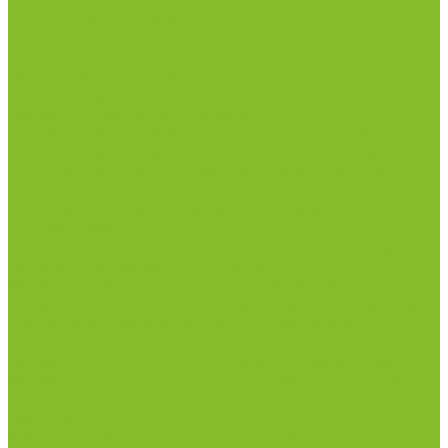
Столы весовые
Столы лабораторные
Стулья лабораторные
Тумбы
Шкафы лабораторные
Дезинфицирующие средства
Дезинфекционные коврики
Дезинфицирующие средства с альдегидами
Кожные антисептики, готовые растворы (спреи)
Средства на основе катионных поверхностно-
активных вещества (КПАВ)
Средства на основе кислородактивных
соединений
Средства на основе хлорактивных соединений
Химические индикаторы и тесты
Индикаторные полоски концентрации растворов
Индикаторы контроля Воздушной стерилизации
Биологические индикаторы воздушной
стерилизации
Индикаторы контроля Газовой стерилизации
Индикаторы контроля предстерил. обработки
Термометры
Гигрометры
Измерители влажности и температуры