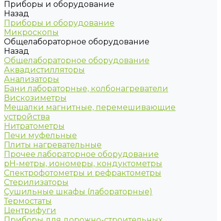
Приборы и оборудование
Назад
Приборы и оборудование
Микроскопы
Общелабораторное оборудование
Назад
Общелабораторное оборудование
Аквадистилляторы
Анализаторы
Бани лабораторные, колбонагреватели
Вискозиметры
Мешалки магнитные, перемешивающие
устройства
Нитратометры
Печи муфельные
Плиты нагревательные
Прочее лабораторное оборудование
рН-метры, иономеры, кондуктометры
Спектрофотометры и рефрактометры
Стерилизаторы
Сушильные шкафы (лабораторные)
Термостаты
Центрифуги
Приборы для дорожно-строительных