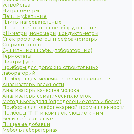
устройства
Нитратометры
Печи муфельные
Плиты нагревательные
Прочее лабораторное оборудование
рН-метры, иономеры, кондуктометры
Спектрофотометры и рефрактометры
Стерилизаторы
Сушильные шкафы (лабораторные)
Термостаты
Центрифуги
Приборы для дорожно-строительных
лабораторий
Приборы для молочной промышленности
Анализаторы влажности
Анализаторы качества молока
Анализаторы соматических клеток
Метод Кьельдаля (определение азота и белка)
Приборы для хлебопекарной промышленности
Приборы ПЧП и комплектующие к ним
Весы лабораторные
Пищевые добавки
Мебель лабораторная