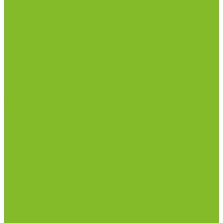
Измерители влажности и температуры
Пирометры (термометры инфракрасные)
Вспомогательные материалы
Химия для бассейнов
Компания
Реквизиты
Сертификаты
Политика конфиденциальности
Прайс-лист
Спецпредложения
Доставка и оплата
Статьи
Контакты
...
Каталог товаров
Химические реактивы
ГСО
Индикаторы
Питательные среды
Реагенты для водоподготовки
Реактивы
Стандарт-титры
Продукция для профилактики и борьбы с