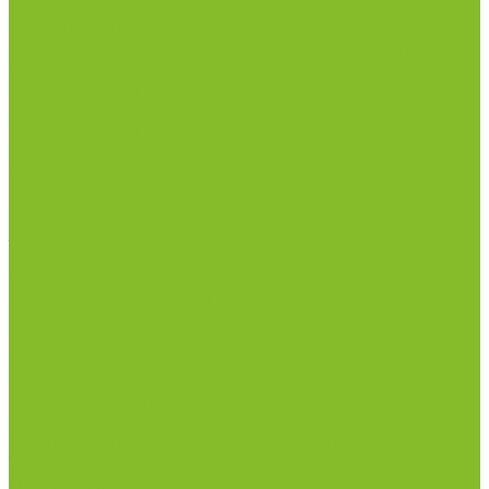
Дозаторы (диспенсеры) контактные и
бесконтактные
Маски и средства индивидуальной защиты
Посуда лабораторная
Лабораторная посуда из пластика
Лабораторная посуда из стекла
Лабораторная посуда из фарфора
Приборы и оборудование
Микроскопы
Общелабораторное оборудование
Приборы для дорожно-строительных
лабораторий
Весы лабораторные
Пищевые добавки
Мебель лабораторная
Вытяжные шкафы
Мебель для кабинетов химии/физики
Мойки лабораторные
Дезинфицирующие средства
Дезинфекционные коврики
Дезинфицирующие средства с альдегидами
Кожные антисептики, готовые растворы (спреи)
Термометры
Гигрометры